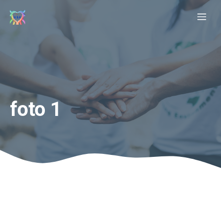
Vai
Me
al
contenuto
foto 1