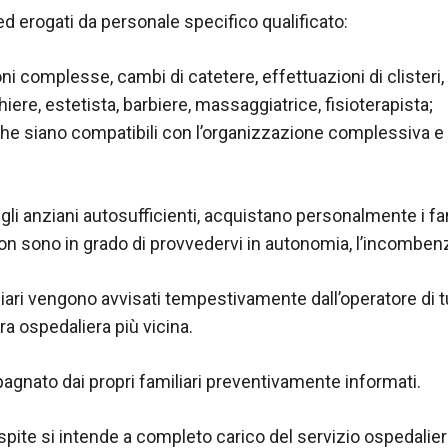
 ed erogati da personale specifico qualificato:
 complesse, cambi di catetere, effettuazioni di clisteri, f
hiere, estetista, barbiere, massaggiatrice, fisioterapista;
e che siano compatibili con l’organizzazione complessiva e 
, gli anziani autosufficienti, acquistano personalmente i f
non sono in grado di provvedervi in autonomia, l’incombenza
iliari vengono avvisati tempestivamente dall’operatore di 
ra ospedaliera più vicina.
agnato dai propri familiari preventivamente informati.
ospite si intende a completo carico del servizio ospedaliero