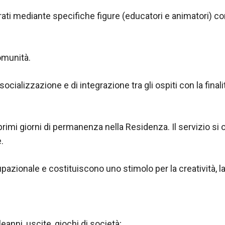
urati mediante specifiche figure (educatori e animatori) co
comunità.
ocializzazione e di integrazione tra gli ospiti con la final
imi giorni di permanenza nella Residenza. Il servizio si oc
.
azionale e costituiscono uno stimolo per la creatività, la
eanni, uscite, giochi di società;